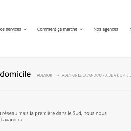
os services
Comment ça marche
Nos agences
domicile
ADENIOR
ADENIOR LE LAVANDOU – AIDE À DOMICI
 réseau mais la première dans le Sud, nous nous
e Lavandou.